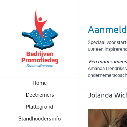
Skip
to
content
Aanmelde
Speciaal voor sta
uur een inspireren
‘Een mooi samens
Amanda Hendriks va
ondernemerscoach, z
Home
Jolanda Wic
Deelnemers
Plattegrond
Standhouders info