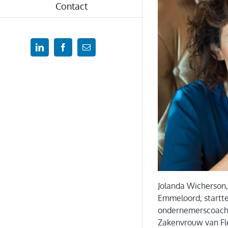
Contact
LinkedIn
Facebook
Email
Jolanda Wicherson,
Emmeloord, startte 1
ondernemerscoach.
Zakenvrouw van Fle