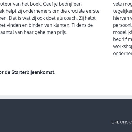
uteur van het boek: Geef je bedrijf een
vele mog
oek helpt zij ondernemers om die cruciale eerste
tegelijk
men. Dat is wat zij ook doet als coach. Zij helpt
hiervan 
t vinden en binden van klanten. Tijdens de
persoonl
 aantal van haar geheimen prijs.
mogelijk
bedrijf 
workshop
onderne
oor de Starterbijeenkomst.
LIKE ONS 