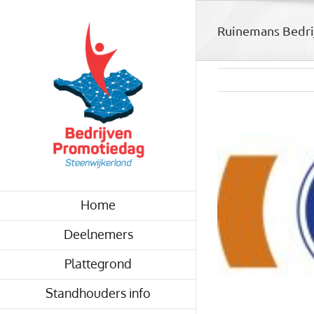
Skip
to
Ruinemans Bedri
content
View
Larger
Image
Home
Deelnemers
Plattegrond
Standhouders info