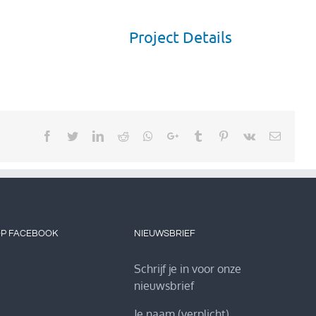
Project Details
Facebook
Twitter
LinkedIn
Reddit
Whatsapp
Google+
Tumblr
Pinterest
Vk
Email
OP FACEBOOK
NIEUWSBRIEF
Schrijf je in voor onze
nieuwsbrief
Je naam (verplicht)