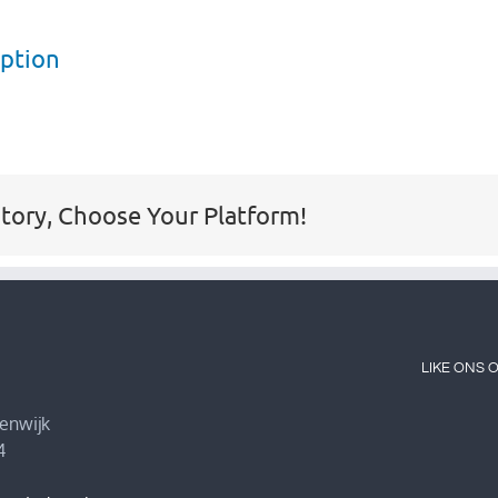
iption
Story, Choose Your Platform!
LIKE ONS 
eenwijk
4