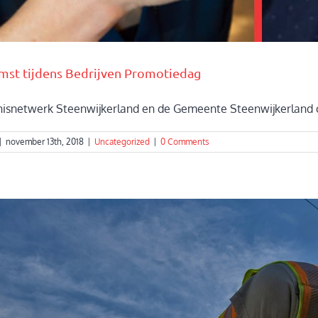
mst tijdens Bedrijven Promotiedag
snetwerk Steenwijkerland en de Gemeente Steenwijkerland org
|
november 13th, 2018
|
Uncategorized
|
0 Comments