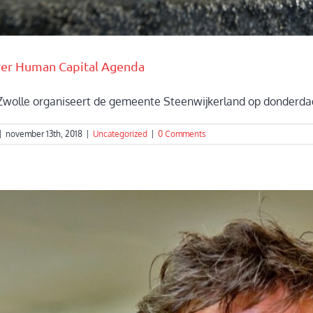
er Human Capital Agenda
olle organiseert de gemeente Steenwijkerland op donderdag 
|
november 13th, 2018
|
Uncategorized
|
0 Comments