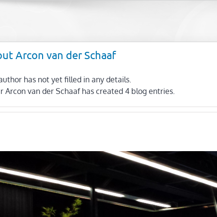
out
Arcon van der Schaaf
author has not yet filled in any details.
ar Arcon van der Schaaf has created 4 blog entries.