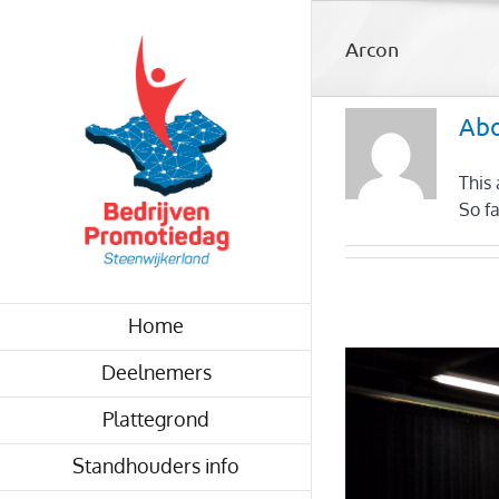
Skip
to
Arcon
content
Ab
This 
So f
Home
Deelnemers
Plattegrond
Standhouders info