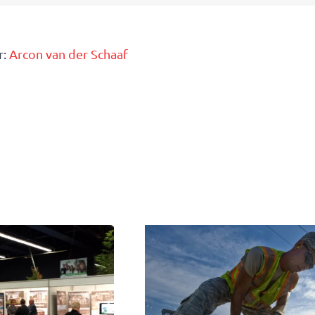
r:
Arcon van der Schaaf
iomeeting over
Jacco Vonhof ko