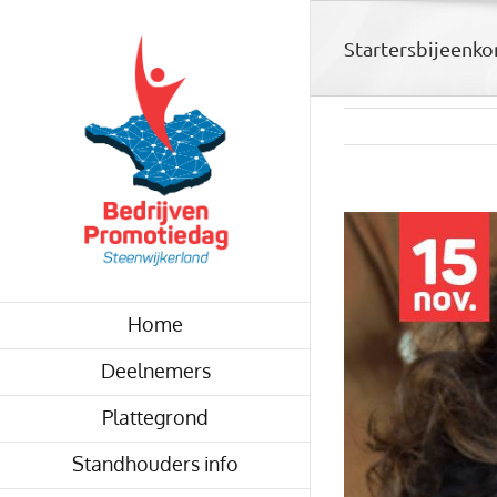
Skip
to
Startersbijeenko
content
View
Larger
Image
Home
Deelnemers
Plattegrond
Standhouders info