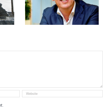
otiedag
t.