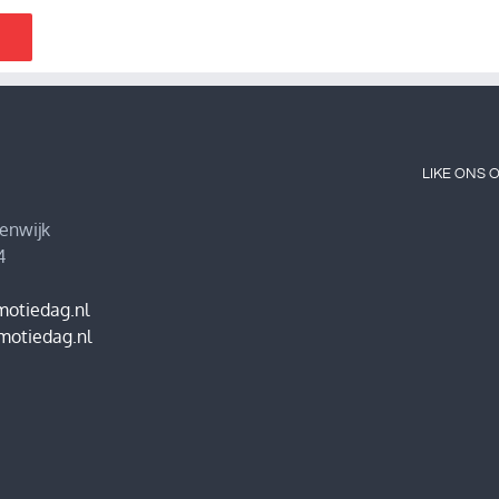
LIKE ONS 
eenwijk
4
motiedag.nl
motiedag.nl