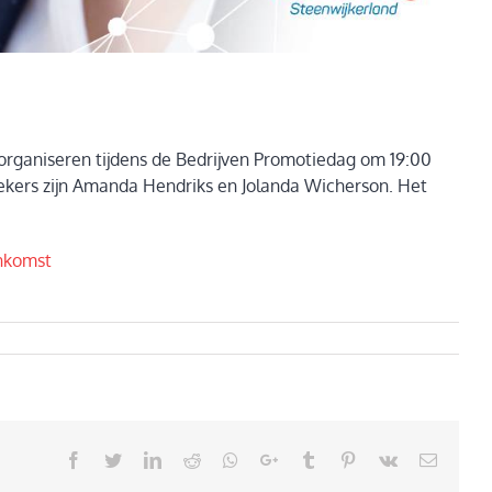
rganiseren tijdens de Bedrijven Promotiedag om 19:00
ekers zijn Amanda Hendriks en Jolanda Wicherson. Het
enkomst
Facebook
Twitter
LinkedIn
Reddit
Whatsapp
Google+
Tumblr
Pinterest
Vk
Email